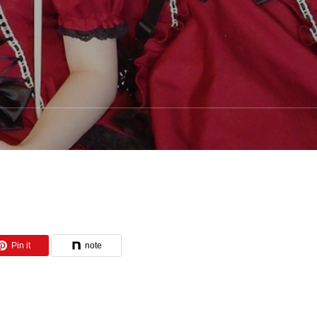
Pin it
note