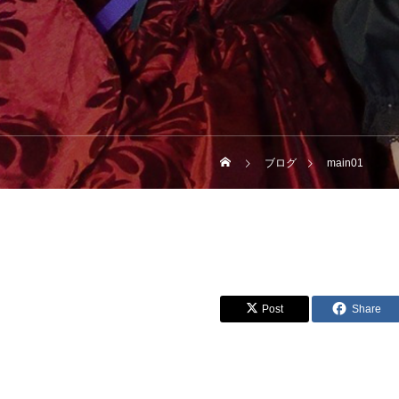
ブログ
main01
Post
Share