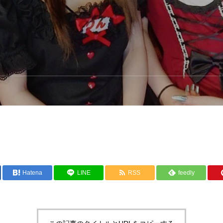
Hatena
LINE
RSS
feedly