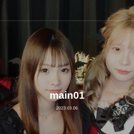
main01
2023.03.06